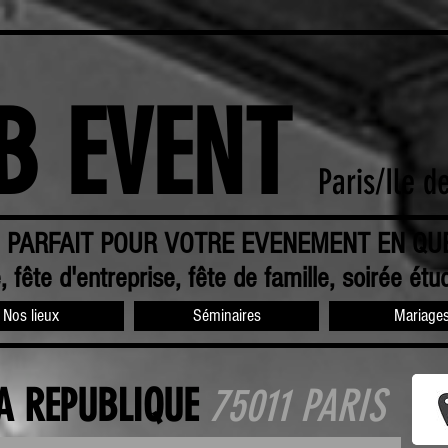
B EVENT
Paris/Ile d
U PARFAIT POUR VOTRE EVENEMENT EN QU
e
, fête d'entreprise, fête de famille, soirée étud
Nos lieux
Séminaires
Mariage
A REPUBLIQUE
75011 PARIS