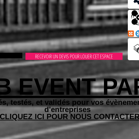
RECEVOIR UN DEVIS POUR LOUER CET ESPACE
B EVENT PA
és, testés, et validés pour vos évènemen
d'entreprises
CLIQUEZ ICI POUR NOUS CONTACTE