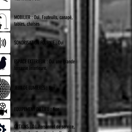
MOBILIER : Oui. Fauteuils, canapé,
tables, chaises
SONORISATION FOURNIE : Oui
ESPACE EXTERIEUR : Oui une grande
terrasse interieure.
JEUX DE LUMIERES : Non
EQUIPEMENT DU LIEU : Non
OPTIONS : DJ, Personnel de service,