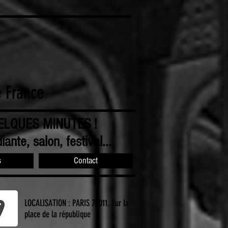
e France
ELQUES MINUTES !
iante, salon, festival...
s
Contact
LOCALISATION : PARIS 75011. Sur la
place de la république