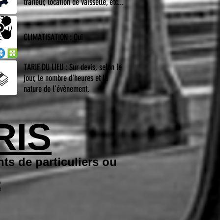
traiteur, location de vaisselle, etc...
CLIMATISATION : Oui
TARIF DU LIEU : Sur devis, selon le
jour, le nombre d'heures et la
nature de l'évènement.
RIS
ts de particuliers ou
R